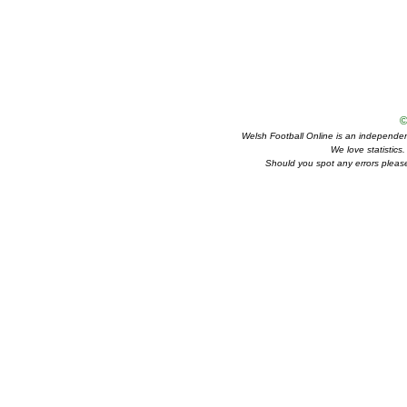
©
Welsh Football Online is an independent 
We love statistics
Should you spot any errors please