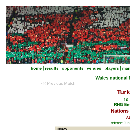
home
results
opponents
venues
players
man
Wales national 
<< Previous Match
Turk
16
RHG Ene
Nations
At
referee: Ju
Turkey